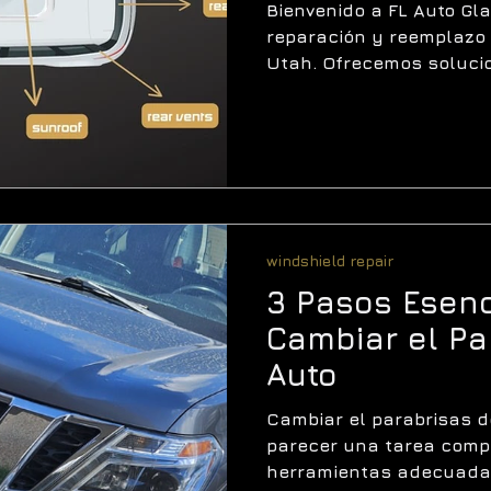
de Confianza 
Bienvenido a FL Auto Glas
reparación y reemplazo 
Utah. Ofrecemos solucio
windshield repair
3 Pasos Esenc
Cambiar el Pa
Auto
Cambiar el parabrisas 
parecer una tarea compl
herramientas adecuada