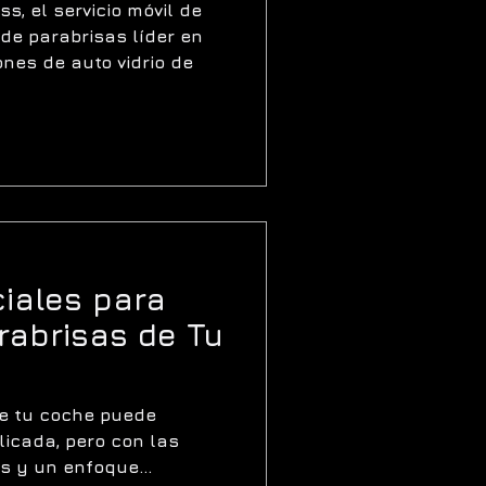
en Utah
s, el servicio móvil de
de parabrisas líder en
nes de auto vidrio de
iales para
rabrisas de Tu
de tu coche puede
icada, pero con las
s y un enfoque