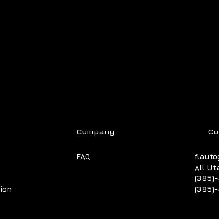
Company
Co
FAQ
flauto
All Ut
(385)-
tion
(385)-