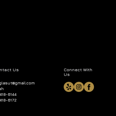
ntact Us
Connect With
Us
glasut@gmail.com
ah
418-6144
418-6172